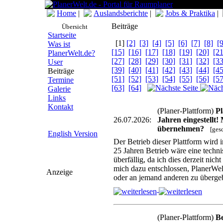
Home
|
Auslandsberichte
|
Jobs & Praktika
|
Beiträge
Übersicht
Startseite
[1]
[2]
[3]
[4]
[5]
[6]
[7]
[8]
[9
Was ist
[15]
[16]
[17]
[18]
[19]
[20]
[21
PlanerWelt.de?
[27]
[28]
[29]
[30]
[31]
[32]
[33
User
[39]
[40]
[41]
[42]
[43]
[44]
[45
Beiträge
[51]
[52]
[53]
[54]
[55]
[56]
[57
Termine
[63]
[64]
Galerie
Links
Kontakt
(Planer-Plattform)
Pl
26.07.2026:
Jahren eingestellt
übernehmen?
[ges
English Version
Der Betrieb dieser Plattform wird i
25 Jahren Betrieb wäre eine techn
überfällig, da ich dies derzeit nich
mich dazu entschlossen, PlanerWel
Anzeige
oder an jemand anderen zu überg
(Planer-Plattform)
Be