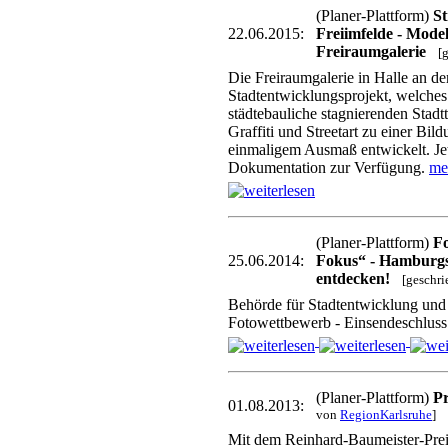
(Planer-Plattform)
St
22.06.2015:
Freiimfelde - Model
Freiraumgalerie
[
Die Freiraumgalerie in Halle an der
Stadtentwicklungsprojekt, welches 
städtebauliche stagnierenden Stadtt
Graffiti und Streetart zu einer Bi
einmaligem Ausmaß entwickelt. Jetz
Dokumentation zur Verfügung.
me
(Planer-Plattform)
F
25.06.2014:
Fokus“ - Hamburgs 
entdecken!
[geschr
Behörde für Stadtentwicklung und
Fotowettbewerb - Einsendeschlus
(Planer-Plattform)
Pr
01.08.2013:
von
RegionKarlsruhe
]
Mit dem Reinhard-Baumeister-Prei