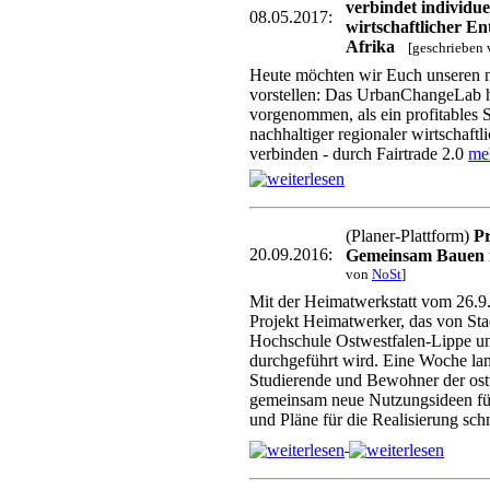
verbindet individue
08.05.2017:
wirtschaftlicher En
Afrika
[geschrieben
Heute möchten wir Euch unseren n
vorstellen: Das UrbanChangeLab ha
vorgenommen, als ein profitables S
nachhaltiger regionaler wirtschaft
verbinden - durch Fairtrade 2.0
me
(Planer-Plattform)
Pr
20.09.2016:
Gemeinsam Bauen m
von
NoSt
]
Mit der Heimatwerkstatt vom 26.9. 
Projekt Heimatwerker, das von S
Hochschule Ostwestfalen-Lippe un
durchgeführt wird. Eine Woche la
Studierende und Bewohner der ostw
gemeinsam neue Nutzungsideen für
und Pläne für die Realisierung s