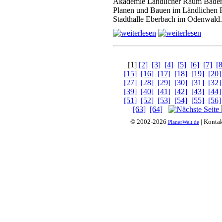
Akademie Ländlicher Raum Baden
Planen und Bauen im Ländlichen R
Stadthalle Eberbach im Odenwald
[1]
[2]
[3]
[4]
[5]
[6]
[7]
[8
[15]
[16]
[17]
[18]
[19]
[20]
[27]
[28]
[29]
[30]
[31]
[32]
[39]
[40]
[41]
[42]
[43]
[44]
[51]
[52]
[53]
[54]
[55]
[56]
[63]
[64]
© 2002-2026
| Konta
PlanerWelt.de