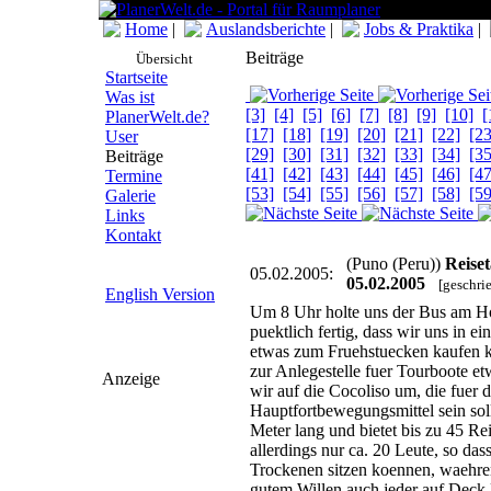
Home
|
Auslandsberichte
|
Jobs & Praktika
|
Beiträge
Übersicht
Startseite
Was ist
[3]
[4]
[5]
[6]
[7]
[8]
[9]
[10]
[
PlanerWelt.de?
[17]
[18]
[19]
[20]
[21]
[22]
[23
User
[29]
[30]
[31]
[32]
[33]
[34]
[35
Beiträge
[41]
[42]
[43]
[44]
[45]
[46]
[47
Termine
[53]
[54]
[55]
[56]
[57]
[58]
[59
Galerie
Links
Kontakt
(Puno (Peru))
Reise
05.02.2005:
05.02.2005
[geschri
English Version
Um 8 Uhr holte uns der Bus am Ho
puektlich fertig, dass wir uns in e
etwas zum Fruehstuecken kaufen k
zur Anlegestelle fuer Tourboote e
Anzeige
wir auf die Cocoliso um, die fuer 
Hauptfortbewegungsmittel sein sol
Meter lang und bietet bis zu 45 Re
allerdings nur ca. 20 Leute, so das
Trockenen sitzen koennen, waehre
gutem Willen auch jeder auf Deck 