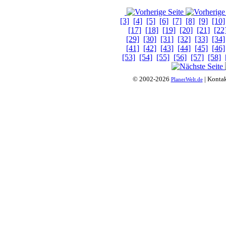
[3]
[4]
[5]
[6]
[7]
[8]
[9]
[10]
[17]
[18]
[19]
[20]
[21]
[22
[29]
[30]
[31]
[32]
[33]
[34]
[41]
[42]
[43]
[44]
[45]
[46]
[53]
[54]
[55]
[56]
[57]
[58]
© 2002-2026
| Konta
PlanerWelt.de