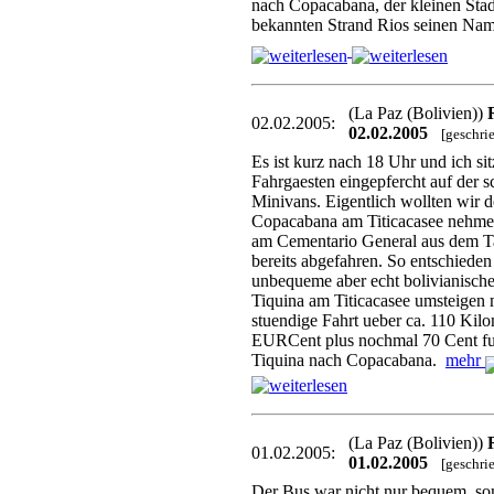
nach Copacabana, der kleinen Stad
bekannten Strand Rios seinen Na
(La Paz (Bolivien))
02.02.2005:
02.02.2005
[geschri
Es ist kurz nach 18 Uhr und ich s
Fahrgaesten eingepfercht auf der 
Minivans. Eigentlich wollten wir 
Copacabana am Titicacasee nehme
am Cementario General aus dem Tax
bereits abgefahren. So entschieden 
unbequeme aber echt bolivianische 
Tiquina am Titicacasee umsteigen 
stuendige Fahrt ueber ca. 110 Kil
EURCent plus nochmal 70 Cent fu
Tiquina nach Copacabana.
mehr
(La Paz (Bolivien))
01.02.2005:
01.02.2005
[geschri
Der Bus war nicht nur bequem, so