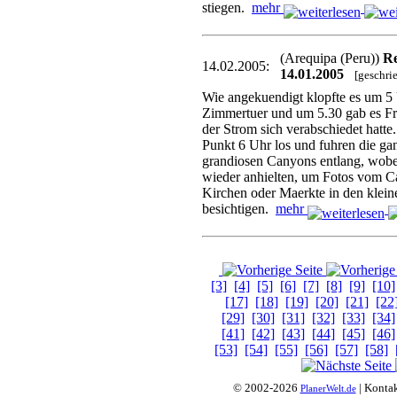
stiegen.
mehr
(Arequipa (Peru))
Re
14.02.2005:
14.01.2005
[geschri
Wie angekuendigt klopfte es um 5 
Zimmertuer und um 5.30 gab es Fru
der Strom sich verabschiedet hatte
Punkt 6 Uhr los und fuhren die gan
grandiosen Canyons entlang, wob
wieder anhielten, um Fotos vom 
Kirchen oder Maerkte in den klein
besichtigen.
mehr
[3]
[4]
[5]
[6]
[7]
[8]
[9]
[10]
[17]
[18]
[19]
[20]
[21]
[22
[29]
[30]
[31]
[32]
[33]
[34]
[41]
[42]
[43]
[44]
[45]
[46]
[53]
[54]
[55]
[56]
[57]
[58]
© 2002-2026
| Konta
PlanerWelt.de