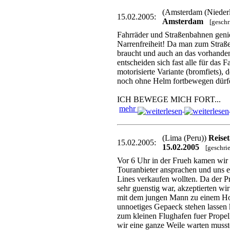
(Amsterdam (Nieder
15.02.2005:
Amsterdam
[gesch
Fahrräder und Straßenbahnen geni
Narrenfreiheit! Da man zum Straß
braucht und auch an das vorhande
entscheiden sich fast alle für das Fa
motorisierte Variante (bromfiets), 
noch ohne Helm fortbewegen dürf
ICH BEWEGE MICH FORT...
mehr
(Lima (Peru))
Reise
15.02.2005:
15.02.2005
[geschri
Vor 6 Uhr in der Frueh kamen wir 
Touranbieter ansprachen und uns 
Lines verkaufen wollten. Da der Pr
sehr guenstig war, akzeptierten wi
mit dem jungen Mann zu einem Hot
unnoetiges Gepaeck stehen lassen
zum kleinen Flughafen fuer Propel
wir eine ganze Weile warten musst