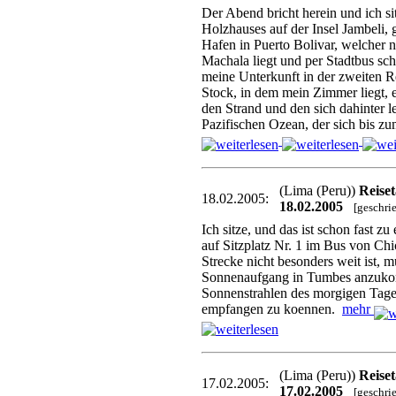
Der Abend bricht herein und ich si
Holzhauses auf der Insel Jambeli,
Hafen in Puerto Bolivar, welcher 
Machala liegt und per Stadtbus sch
meine Unterkunft in der zweiten R
Stock, in dem mein Zimmer liegt,
den Strand und den sich dahinter 
Pazifischen Ozean, der sich bis z
(Lima (Peru))
Reise
18.02.2005:
18.02.2005
[geschri
Ich sitze, und das ist schon fast z
auf Sitzplatz Nr. 1 im Bus von Ch
Strecke nicht besonders weit ist, m
Sonnenaufgang in Tumbes anzukom
Sonnenstrahlen des morgigen Tag
empfangen zu koennen.
mehr
(Lima (Peru))
Reise
17.02.2005:
17.02.2005
[geschri