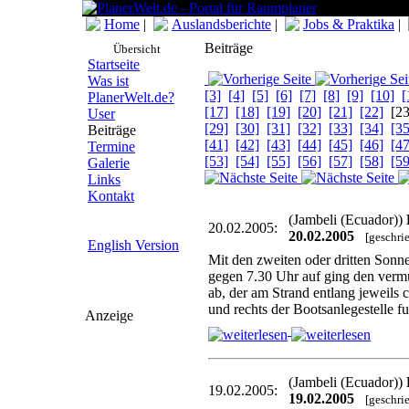
Home
|
Auslandsberichte
|
Jobs & Praktika
|
Beiträge
Übersicht
Startseite
Was ist
[3]
[4]
[5]
[6]
[7]
[8]
[9]
[10]
[
PlanerWelt.de?
[17]
[18]
[19]
[20]
[21]
[22]
[2
User
[29]
[30]
[31]
[32]
[33]
[34]
[35
Beiträge
[41]
[42]
[43]
[44]
[45]
[46]
[47
Termine
[53]
[54]
[55]
[56]
[57]
[58]
[59
Galerie
Links
Kontakt
(Jambeli (Ecuador))
20.02.2005:
20.02.2005
[geschri
English Version
Mit den zweiten oder dritten Sonne
gegen 7.30 Uhr auf ging den vermu
ab, der am Strand entlang jeweils 
und rechts der Bootsanlegestelle f
Anzeige
(Jambeli (Ecuador))
19.02.2005:
19.02.2005
[geschri