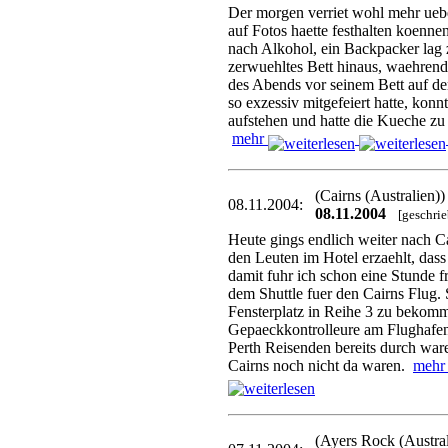
Der morgen verriet wohl mehr ueb
auf Fotos haette festhalten koenne
nach Alkohol, ein Backpacker lag 
zerwuehltes Bett hinaus, waehrend
des Abends vor seinem Bett auf de
so exzessiv mitgefeiert hatte, konn
aufstehen und hatte die Kueche zu d
mehr
(Cairns (Australien)
08.11.2004:
08.11.2004
[geschri
Heute gings endlich weiter nach C
den Leuten im Hotel erzaehlt, dass
damit fuhr ich schon eine Stunde f
dem Shuttle fuer den Cairns Flug. S
Fensterplatz in Reihe 3 zu bekomm
Gepaeckkontrolleure am Flughafen 
Perth Reisenden bereits durch war
Cairns noch nicht da waren.
meh
(Ayers Rock (Austra