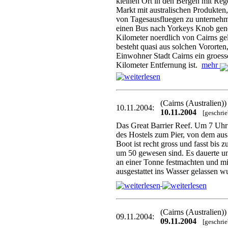
kleinen Ort in den Bergen mit Re
Markt mit australischen Produkten
von Tagesausfluegen zu unternehm
einen Bus nach Yorkeys Knob ge
Kilometer noerdlich von Cairns ge
besteht quasi aus solchen Vororten
Einwohner Stadt Cairns ein groesse
Kilometer Entfernung ist.
mehr
(Cairns (Australien)
10.11.2004:
10.11.2004
[geschri
Das Great Barrier Reef. Um 7 Uhr 
des Hostels zum Pier, von dem aus 
Boot ist recht gross und fasst bis 
um 50 gewesen sind. Es dauerte un
an einer Tonne festmachten und m
ausgestattet ins Wasser gelassen 
(Cairns (Australien)
09.11.2004:
09.11.2004
[geschri