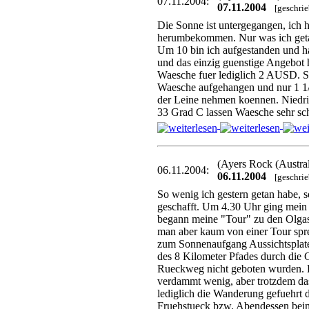
07.11.2004:
07.11.2004
[geschri
Die Sonne ist untergegangen, ich 
herumbekommen. Nur was ich getan
Um 10 bin ich aufgestanden und ha
und das einzig guenstige Angebot 
Waesche fuer lediglich 2 AUSD. Sp
Waesche aufgehangen und nur 1 1/
der Leine nehmen koennen. Niedri
33 Grad C lassen Waesche sehr sc
(Ayers Rock (Austra
06.11.2004:
06.11.2004
[geschri
So wenig ich gestern getan habe, s
geschafft. Um 4.30 Uhr ging mei
begann meine "Tour" zu den Olgas 
man aber kaum von einer Tour spre
zum Sonnenaufgang Aussichtsplat
des 8 Kilometer Pfades durch die 
Rueckweg nicht geboten wurden. 
verdammt wenig, aber trotzdem da
lediglich die Wanderung gefuehrt 
Fruehstueck bzw. Abendessen bei