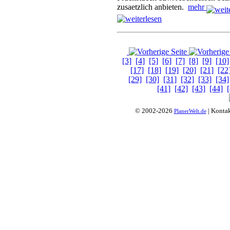
zusaetzlich anbieten.
mehr
[3]
[4]
[5]
[6]
[7]
[8]
[9]
[10]
[17]
[18]
[19]
[20]
[21]
[22
[29]
[30]
[31]
[32]
[33]
[34]
[41]
[42]
[43]
[44]
© 2002-2026
| Konta
PlanerWelt.de