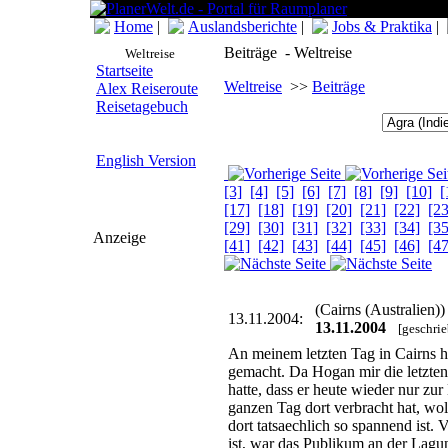
Home
|
Auslandsberichte
|
Jobs & Praktika
|
Beiträge - Weltreise
Weltreise
Startseite
Weltreise
>>
Beiträge
Alex Reiseroute
Reisetagebuch
English Version
[3]
[4]
[5]
[6]
[7]
[8]
[9]
[10]
[
[17]
[18]
[19]
[20]
[21]
[22]
[23
[29]
[30]
[31]
[32]
[33]
[34]
[35
Anzeige
[41]
[42]
[43]
[44]
[45]
[46]
[47
(Cairns (Australien)
13.11.2004:
13.11.2004
[geschri
An meinem letzten Tag in Cairns h
gemacht. Da Hogan mir die letzten
hatte, dass er heute wieder nur zu
ganzen Tag dort verbracht hat, wol
dort tatsaechlich so spannend ist.
ist, war das Publikum an der Lagun