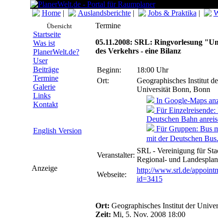
Home
|
Auslandsberichte
|
Jobs & Praktika
|
W
Termine
Übersicht
Startseite
05.11.2008: SRL: Ringvorlesung "
Was ist
des Verkehrs - eine Bilanz
PlanerWelt.de?
User
Beiträge
Beginn:
18:00 Uhr
Termine
Ort:
Geographisches Institut de
Galerie
Universität Bonn, Bonn
Links
In Google-Maps anz
Kontakt
Für Einzelreisende: 
Deutschen Bahn anreis
Für Gruppen: Bus m
English Version
mit der Deutschen Bus
SRL - Vereinigung für Stad
Veranstalter:
Regional- und Landespla
Anzeige
http://www.srl.de/appoint
Webseite:
id=3415
Ort:
Geographisches Institut der Unive
Zeit:
Mi,
5. Nov. 2008
18:00