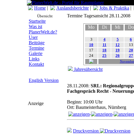
Home
|
Auslandsberichte
|
Jobs & Praktika
|
Termine Tagesansicht 28.11.2008
Übersicht
Startseite
Was ist
Mo
Di
Mi
Do
PlanerWelt.de?
User
3
4
5
6
Beiträge
10
11
12
13
Termine
17
18
19
20
Galerie
24
25
26
27
Links
Novembe
Kontakt
Jahresübersicht
English Version
28.11.2008:
SRL: Regionalgruppe
Fachgespräch Recht - Neuerung
Beginn: 10:00 Uhr
Anzeige
Ort: Baumeisterhaus, Nürnberg
Druckversion