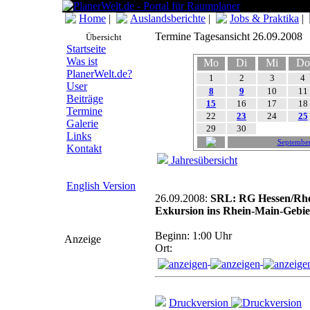
Home
|
Auslandsberichte
|
Jobs & Praktika
|
Termine Tagesansicht 26.09.2008
Übersicht
Startseite
Was ist
Mo
Di
Mi
Do
PlanerWelt.de?
1
2
3
4
User
8
9
10
11
Beiträge
15
16
17
18
Termine
22
23
24
25
Galerie
29
30
Links
Septembe
Kontakt
Jahresübersicht
English Version
26.09.2008:
SRL: RG Hessen/Rhei
Exkursion ins Rhein-Main-Gebie
Beginn: 1:00 Uhr
Anzeige
Ort:
Druckversion