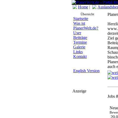
Home
|
Auslandsber
Übersicht
Plane
Startseite
Was ist
Herzl
PlanerWelt.de?
www.P
User
derzei
Beiträge
Ziel g
Termine
Beiträ
Galerie
Raump
Links
Schaut
Kontakt
bissc
Planer
auch 
English Version
Anzeige
Jobs &
Neue
Bewer
20.0