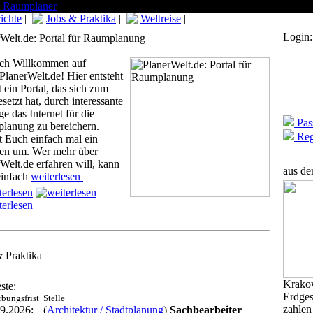
ichte
|
Jobs & Praktika
|
Weltreise
|
Login:
rWelt.de: Portal für Raumplanung
ich Willkommen auf
lanerWelt.de! Hier entsteht
t ein Portal, das sich zum
esetzt hat, durch interessante
ge das Internet für die
Pas
lanung zu bereichern.
Regi
 Euch einfach mal ein
hen um. Wer mehr über
Welt.de erfahren will, kann
aus de
einfach
weiterlesen
 Praktika
Krakow
ste:
Erdges
bungsfrist
Stelle
zahlen
9.2026:
(
Architektur / Stadtplanung
)
Sachbearbeiter