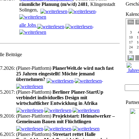
Geschä
räumliche Planung (m/w/d) 2481
, Klingenstadt
Solingen,
Kalen
Mo
D
alle Jobs
3
10
1
17
1
24
2
31
le Beiträge
7.2026:
(Planer-Plattform)
PlanerWelt.de wird nach fast
Jahres
25 Jahren eingestellt! Möchte jemand
übernehmen?
5.2017:
(Planer-Plattform)
Berliner Planer-StartUp
verbindet individuelles Design mit
Partne
wirtschaftlicher Entwicklung in Afrika
9.2016:
(Planer-Plattform)
Projektstart: Heimatwerker –
Gemeinsam Bauen mit Flüchtlingen
6.2015:
(Planer-Plattform)
Streetart rettet Halle