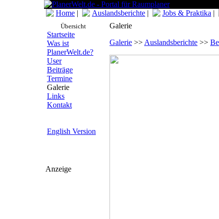
Home
|
Auslandsberichte
|
Jobs & Praktika
|
Galerie
Übersicht
Startseite
Galerie
>>
Auslandsberichte
>>
Be
Was ist
PlanerWelt.de?
User
Beiträge
Termine
Galerie
Links
Kontakt
English Version
Anzeige