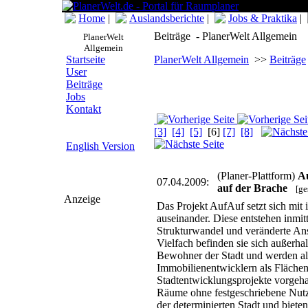
Home
|
Auslandsberichte
|
Jobs & Praktika
|
Beiträge - PlanerWelt Allgemein
PlanerWelt
Allgemein
Startseite
PlanerWelt Allgemein
>>
Beiträge
User
Beiträge
Jobs
Kontakt
[3]
[4]
[5]
[6]
[7]
[8]
English Version
(Planer-Plattform)
Au
07.04.2009:
auf der Brache
[ge
Anzeige
Das Projekt AufAuf setzt sich mit 
auseinander. Diese entstehen inmit
Strukturwandel und veränderte An
Vielfach befinden sie sich außerh
Bewohner der Stadt und werden al
Immobilienentwicklern als Flächen
Stadtentwicklungsprojekte vorgehal
Räume ohne festgeschriebene Nut
der determinierten Stadt und biete