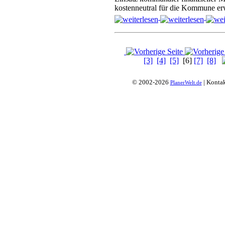
kostenneutral für die Kommune e
[3]
[4]
[5]
[6]
[7]
[8]
© 2002-2026
| Konta
PlanerWelt.de