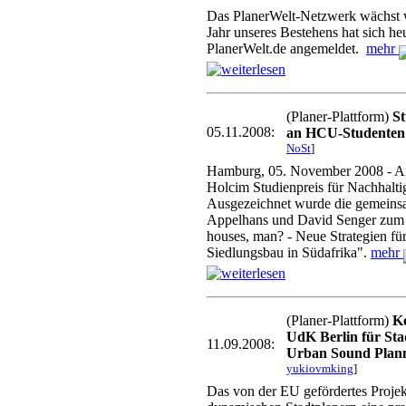
Das PlanerWelt-Netzwerk wächst w
Jahr unseres Bestehens hat sich he
PlanerWelt.de angemeldet.
mehr
(Planer-Plattform)
St
05.11.2008:
an HCU-Studenten 
NoSt
]
Hamburg, 05. November 2008 - A
Holcim Studienpreis für Nachhaltig
Ausgezeichnet wurde die gemeins
Appelhans und David Senger zum
houses, man? - Neue Strategien f
Siedlungsbau in Südafrika".
mehr
(Planer-Plattform)
Ko
UdK Berlin für Sta
11.09.2008:
Urban Sound Plan
yukiovmking
]
Das von der EU gefördertes Projek