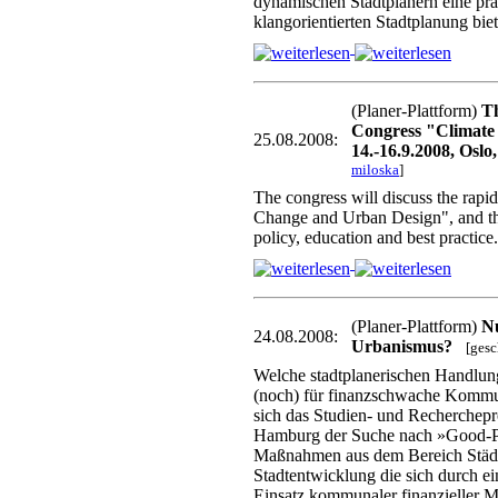
dynamischen Stadtplanern eine pra
klangorientierten Stadtplanung bie
(Planer-Plattform)
Th
Congress "Climate
25.08.2008:
14.-16.9.2008, Osl
miloska
]
The congress will discuss the rapi
Change and Urban Design", and the 
policy, education and best practice.
(Planer-Plattform)
N
24.08.2008:
Urbanismus?
[ges
Welche stadtplanerischen Handlun
(noch) für finanzschwache Kommu
sich das Studien- und Recherchepr
Hamburg der Suche nach »Good-Pr
Maßnahmen aus dem Bereich Städt
Stadtentwicklung die sich durch e
Einsatz kommunaler finanzieller Mi