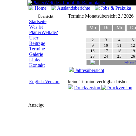
Home
|
Auslandsberichte
|
Jobs & Praktika
|
Termine Monatsübersicht 2 / 2026
Übersicht
Startseite
Was ist
Mo
Di
Mi
Do
PlanerWelt.de?
User
2
3
4
5
Beiträge
9
10
11
12
Termine
16
17
18
19
Galerie
23
24
25
26
Links
Februar
Kontakt
Jahresübersicht
English Version
keine Termine verfügbar bisher
Druckversion
Anzeige