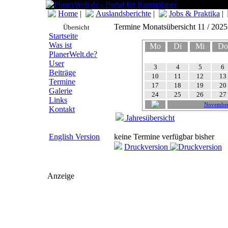
Home
|
Auslandsberichte
|
Jobs & Praktika
|
Termine Monatsübersicht 11 / 2025
Übersicht
Startseite
Was ist
Mo
Di
Mi
Do
PlanerWelt.de?
User
3
4
5
6
Beiträge
10
11
12
13
Termine
17
18
19
20
Galerie
24
25
26
27
Links
Novembe
Kontakt
Jahresübersicht
English Version
keine Termine verfügbar bisher
Druckversion
Anzeige