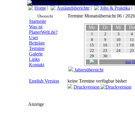
Home
|
Auslandsberichte
|
Jobs & Praktika
|
Termine Monatsübersicht 06 / 2026
Übersicht
Startseite
Was ist
Mo
Di
Mi
Do
PlanerWelt.de?
1
2
3
4
User
8
9
10
11
Beiträge
15
16
17
18
Termine
22
23
24
25
Galerie
29
30
Links
Juni
2
Kontakt
Jahresübersicht
English Version
keine Termine verfügbar bisher
Druckversion
Anzeige