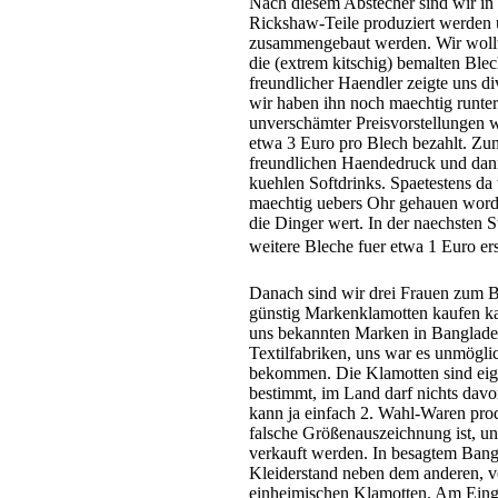
Nach diesem Abstecher sind wir in e
Rickshaw-Teile produziert werden 
zusammengebaut werden. Wir wollt
die (extrem kitschig) bemalten Ble
freundlicher Haendler zeigte uns d
wir haben ihn noch maechtig runter
unverschämter Preisvorstellungen w
etwa 3 Euro pro Blech bezahlt. Zu
freundlichen Haendedruck und dan
kuehlen Softdrinks. Spaetestens da
maechtig uebers Ohr gehauen word
die Dinger wert. In der naechsten 
weitere Bleche fuer etwa 1 Euro ers
Danach sind wir drei Frauen zum 
günstig Markenklamotten kaufen ka
uns bekannten Marken in Banglades
Textilfabriken, uns war es unmöglich
bekommen. Die Klamotten sind eige
bestimmt, im Land darf nichts dav
kann ja einfach 2. Wahl-Waren pro
falsche Größenauszeichnung ist, u
verkauft werden. In besagtem Bang
Kleiderstand neben dem anderen, v
einheimischen Klamotten. Am Einga