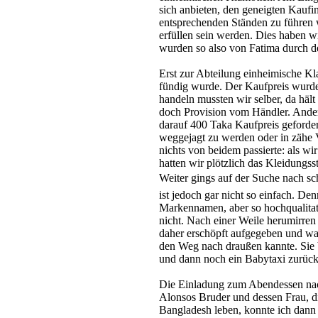
sich anbieten, den geneigten Kaufi
entsprechenden Ständen zu führen
erfüllen sein werden. Dies haben
wurden so also von Fatima durch d
Erst zur Abteilung einheimische Kl
fündig wurde. Der Kaufpreis wurde
handeln mussten wir selber, da hält
doch Provision vom Händler. Ande
darauf 400 Taka Kaufpreis geforder
weggejagt zu werden oder in zähe 
nichts von beidem passierte: als w
hatten wir plötzlich das Kleidungss
Weiter gings auf der Suche nach s
ist jedoch gar nicht so einfach. Den
Markennamen, aber so hochqualitati
nicht. Nach einer Weile herumirren
daher erschöpft aufgegeben und war
den Weg nach draußen kannte. Sie 
und dann noch ein Babytaxi zurück
Die Einladung zum Abendessen na
Alonsos Bruder und dessen Frau, die
Bangladesh leben, konnte ich dann