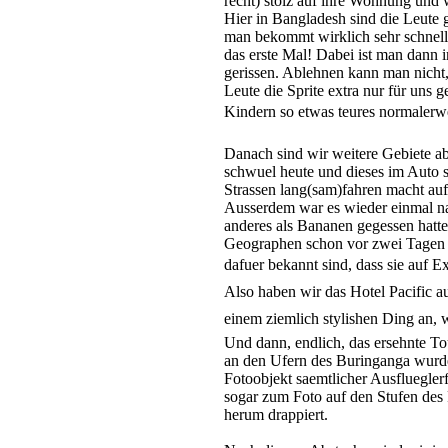
recht) stolz auf ihre Wohnung und w
Hier in Bangladesh sind die Leute g
man bekommt wirklich sehr schnell
das erste Mal! Dabei ist man dann 
gerissen. Ablehnen kann man nicht, 
Leute die Sprite extra nur für uns 
Kindern so etwas teures normalerwe
Danach sind wir weitere Gebiete ab
schwuel heute und dieses im Auto si
Strassen lang(sam)fahren macht au
Ausserdem war es wieder einmal n
anderes als Bananen gegessen hatte
Geographen schon vor zwei Tagen l
dafuer bekannt sind, dass sie auf E
Also haben wir das Hotel Pacific au
einem ziemlich stylishen Ding an, wa
Und dann, endlich, das ersehnte T
an den Ufern des Buringanga wurd
Fotoobjekt saemtlicher Ausfluegler
sogar zum Foto auf den Stufen des 
herum drappiert.